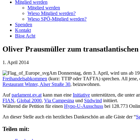
Mitglied werden
Mitglied werden
Wieso Mitglied werden?
Wieso SPÖ-Mitglied werden?
Spenden
Kontakt
Blog Acht
Oliver Prausmüller zum transatlantische
1. April 2014
Am Donnerstag, dem 3. April, wird uns ab 1
Freihandelsabkommen
(kurz: TTIP oder TAFTA) sprechen. All jene, 
Restaurant Winter, Alser Straße 30
, beizuwohnen.
Auf
parlament.gv.at
kann man eine
Initiative
unterstützen, die unter 
FIAN
,
Global 2000
,
Via Campesina
und
Südwind
initiiert.
Während die Petition für einen
Hypo-U-Ausschuss
bei 128.773 Onlin
An dieser Stelle auch ein herzliches Dankeschön an alle Gäste der “
S
Teilen mit: